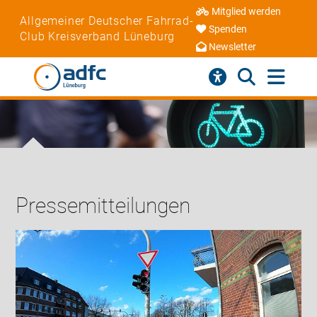
Mitglied werden
Allgemeiner Deutscher Fahrrad-
Spenden
Club Kreisverband Lüneburg
Newsletter
Pressemitteilungen